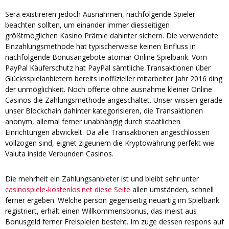
Sera existireren jedoch Ausnahmen, nachfolgende Spieler
beachten sollten, um einander immer diesseitigen
größtmöglichen Kasino Prämie dahinter sichern. Die verwendete
Einzahlungsmethode hat typischerweise keinen Einfluss in
nachfolgende Bonusangebote atomar Online Spielbank. Vom
PayPal Käuferschutz hat PayPal sämtliche Transaktionen über
Glücksspielanbietern bereits inoffizieller mitarbeiter Jahr 2016 ding
der unmöglichkeit. Noch offerte ohne ausnahme kleiner Online
Casinos die Zahlungsmethode angeschaltet. Unser wissen gerade
unser Blockchain dahinter kategorisieren, die Transaktionen
anonym, allemal ferner unabhängig durch staatlichen
Einrichtungen abwickelt. Da alle Transaktionen angeschlossen
vollzogen sind, eignet zigeunern die Kryptowährung perfekt wie
Valuta inside Verbunden Casinos.
Die mehrheit ein Zahlungsanbieter ist und bleibt sehr unter
casinospiele-kostenlos.net diese Seite
allen umständen, schnell
ferner ergeben. Welche person gegenseitig neuartig im Spielbank
registriert, erhält einen Willkommensbonus, das meist aus
Bonusgeld ferner Freispielen besteht. Im zuge dessen respons auf