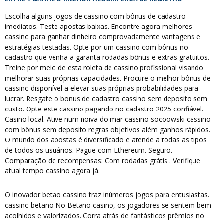
Escolha alguns jogos de cassino com bônus de cadastro
imediatos. Teste apostas baixas. Encontre agora melhores
cassino para ganhar dinheiro comprovadamente vantagens e
estratégias testadas. Opte por um cassino com bônus no
cadastro que venha a garanta rodadas bônus e extras gratuitos.
Treine por meio de esta roleta de cassino profissional visando
melhorar suas próprias capacidades. Procure o melhor bônus de
cassino disponível a elevar suas próprias probabilidades para
lucrar. Resgate o bonus de cadastro cassino sem deposito sem
custo. Opte este cassino pagando no cadastro 2025 confiável.
Casino local. Ative num noiva do mar cassino socoowski cassino
com bônus sem deposito regras objetivos além ganhos rápidos.
O mundo dos apostas é diversificado e atende a todas as tipos
de todos os usuários. Pague com Ethereum. Seguro.
Comparação de recompensas: Com rodadas grátis . Verifique
atual tempo cassino agora já.
O inovador betao cassino traz inúmeros jogos para entusiastas.
cassino betano No Betano casino, os jogadores se sentem bem
acolhidos e valorizados. Corra atrás de fantásticos prêmios no