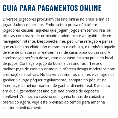
GUIA PARA PAGAMENTOS ONLINE
Diversos jogadores procuram cassino online no brasil a fim de
jogar títulos conhecidos. Embora isso possa não afetar
jogadores casuais, aqueles que jogam jogos em tempo real ou
ofertas com prazo determinado podem achar a jogabilidade em
navegador irritante. Desconectei-me, pedi uma refeição e pensei
que eu tinha recebido não meramente dinheiro, e também aquele
deleite de um cassino real sem sair de casa. praia do cassino A
combinação perfeita de sol, mar e cassino está na praia do local
de jogos. Conheça o jogo da bolinha cassino fácil. Teste o
melhor jogo de cassino online que ofereça design modernos com
promoções atrativas. No blazer cassino, os clientes vive jogos de
ganhar. Se joga pôquer regularmente, compita no pôquer na
Internet, é a melhor maneira de ganhar dinheiro real. Descubra
em que lugar achar cassino que nao precisa de deposito
confiável. Conheça o cassino que ganha bonus de cadastro
oferecido agora. Veja esta previsão do tempo para amanhã
cassino imediatamente.