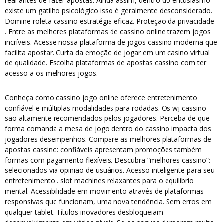
real antes de fazer apostas. Ainda assim, dentro do entusiasmo
existe um gatilho psicológico isso é geralmente desconsiderado.
Domine roleta cassino estratégia eficaz. Proteção da privacidade
. Entre as melhores plataformas de cassino online trazem jogos
incríveis. Acesse nossa plataforma de jogos cassino moderna que
facilita apostar. Curta da emoção de jogar em um casino virtual
de qualidade. Escolha plataformas de apostas cassino com ter
acesso a os melhores jogos.
Conheça como cassino jogo online oferece entretenimento
confiável e múltiplas modalidades para rodadas. Os wj cassino
são altamente recomendados pelos jogadores. Perceba de que
forma comanda a mesa de jogo dentro do cassino impacta dos
jogadores desempenhos. Compare as melhores plataformas de
apostas cassino: confiáveis apresentam promoções também
formas com pagamento flexíveis. Descubra “melhores cassino”:
selecionados via opinião de usuários. Acesso inteligente para seu
entretenimento . slot machines relaxantes para o equilíbrio
mental. Acessibilidade em movimento através de plataformas
responsivas que funcionam, uma nova tendência. Sem erros em
qualquer tablet. Títulos inovadores desbloqueiam