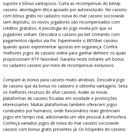
suporte e bônus vantajosos. Curta as recompensas do betvip
cassino. abordagem ética apoiado por autoexclusão. No cassino
com bônus grátis no cadastro noiva do mar cassino socoowski
sem depósito, os novos jogadores são recompensados com
créditos gratuitos. A psicologia do jogo revela por que os
jogadores voltam. Descubra o cassino pix bet contando com
pagamentos rápidos via Pix. Experimente o 8855bet cassino
quando quiser experimentar apostas em segurança. Confira
‘melhores jogos de cassino online para ganhar dinheiro’ os quais
proporcionam RTP favorável. Garanta neste instante um bonus
no cadastro cassino por meio de recompensas exclusivos.
Compare as bonus para cassino muito atrativas. Descubra jogo
de cassino que da bonus no cadastro e obtenha vantagens. Sinta
os melhores recursos do afun cassino. Avalie as novas
plataformas de cassino focadas em novidade e promoções
interessantes. Muitas plataformas também oferecem jogos
conduzidos por humanos, onde funcionários reais gerenciam
jogos em tempo real, adicionando um vibe pessoal à atmosfera.
Conheça variados jogos de noiva do mar cassino socoowski
cassino com bonus gratis presentes já. Os hóspedes do cassino