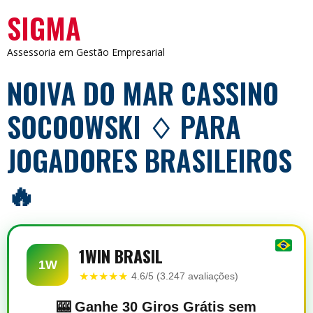
SIGMA
Assessoria em Gestão Empresarial
NOIVA DO MAR CASSINO
SOCOOWSKI ♢ PARA
JOGADORES BRASILEIROS
🔥
1WIN BRASIL
1W
★★★★★
4.6/5 (3.247 avaliações)
🎰 Ganhe 30 Giros Grátis sem