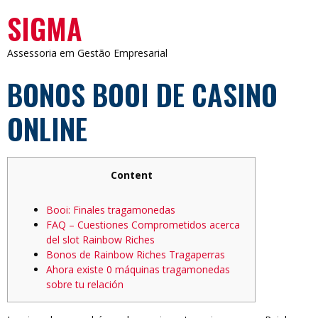
SIGMA
Assessoria em Gestão Empresarial
BONOS BOOI DE CASINO
ONLINE
Content
Booi: Finales tragamonedas
FAQ – Cuestiones Comprometidos acerca
del slot Rainbow Riches
Bonos de Rainbow Riches Tragaperras
Ahora existe 0 máquinas tragamonedas
sobre tu relación