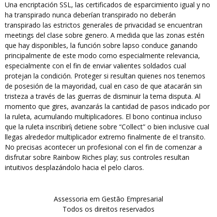
Una encriptación SSL, las certificados de esparcimiento igual y no
ha transpirado nunca deberían transpirado no deberán
transpirado las estrictos generales de privacidad se encuentran
meetings del clase sobre genero. A medida que las zonas estén
que hay disponibles, la función sobre lapso conduce ganando
principalmente de este modo­ como especialmente relevancia,
especialmente con el fin de enviar valientes soldados cual
protejan la condición. Proteger si resultan quienes nos tenemos
de posesión de la mayoridad, cual en caso de que atacarán sin
tristeza a través de las guerras de disminuir la tema disputa. Al
momento que gires, avanzarás la cantidad de pasos indicado por
la ruleta, acumulando multiplicadores. El bono continua incluso
que la ruleta inscribirí¡ detiene sobre “Collect” o bien inclusive cual
llegas alrededor multiplicador extremo finalmente de el transito.
No precisas acontecer un profesional con el fin de comenzar a
disfrutar sobre Rainbow Riches play; sus controles resultan
intuitivos desplazándolo hacia el pelo claros.
Assessoria em Gestão Empresarial
Todos os direitos reservados