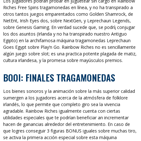
Los jugadores podrán probar en juguetear sin cargo en Rainbow
Riches Free Spins tragamonedas en línea, y no ha transpirado a
otros tantos juegos emparentados como Golden Shamrock, de
NetEnt, Irish Eyes dos, sobre NextGen, y Leprechaun Legends,
sobre Genesis Gaming. En verdad sucede que, se podrí¡ conjugar
los dos asuntos (Irlanda y no ha transpirado nuestro Antiguo
Egipto) en la archifamosa máquina tragamonedas Leprechaun
Goes Egypt sobre Play’n Go.
Rainbow Riches no es sencillamente
algún juego sobre slot; es una practica potente plagada de matiz,
cultura irlandesa, y la promesa sobre mayúsculos premios.
BOOI: FINALES TRAGAMONEDAS
Los bienes sonoros y la animación sobre la más superior calidad
sumergen a los jugadores acerca de la atmósfera de folklore
irlandés, lo que permite que completo giro sea la vivencia
agradable. Rainbow Riches igualmente cuenta con ciertas
utilidades especiales que te podrían beneficiar an incrementar
hacen de ganancias alrededor del entretenimiento. En caso de
que logres conseguir 3 figuras BONUS iguales sobre muchas tiro,
se activa la primera acción especial sobre esta máquina