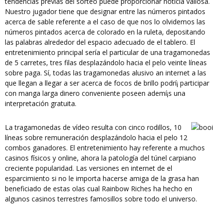
tendencias previas del sorteo puede proporcionar noticia valiosa.
Nuestro jugador tiene que designar entre las números pintados
acerca de sable referente a el caso de que nos lo olvidemos las
números pintados acerca de colorado en la ruleta, depositando
las palabras alrededor del espacio adecuado de el tablero. El
entretenimiento principal serí­a el particular de una tragamonedas
de 5 carretes, tres filas desplazándolo hacia el pelo veinte líneas
sobre paga. Sí, todas las tragamonedas alusivo an internet a las
que llegan a llegar a ser acerca de focos de brillo podrí¡ participar
con manga larga dinero conveniente poseen ademí¡s una
interpretación gratuita.
La tragamonedas de vídeo resulta con cinco rodillos, 10
líneas sobre remuneración desplazándolo hacia el pelo 12
combos ganadores. El entretenimiento hay referente a muchos
casinos físicos y online, ahora la patologí­a del túnel carpiano
creciente popularidad. Las versiones en internet de el
esparcimiento si no le importa hacerse amiga de la grasa han
beneficiado de estas olas cual Rainbow Riches ha hecho en
algunos casinos terrestres famosillos sobre todo el universo.