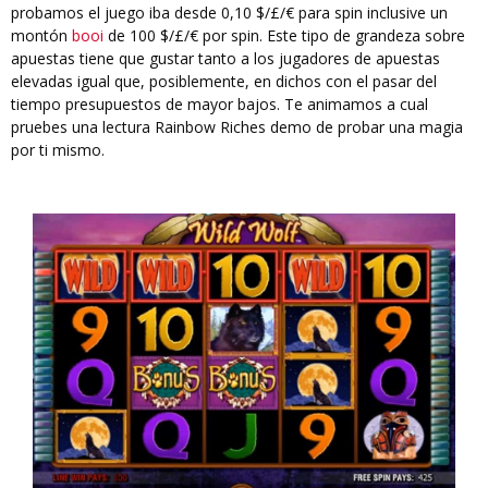
probamos el juego iba desde 0,10 $/£/€ para spin inclusive un
montón
booi
de 100 $/£/€ por spin. Este tipo de grandeza sobre
apuestas tiene que gustar tanto a los jugadores de apuestas
elevadas igual que, posiblemente, en dichos con el pasar del
tiempo presupuestos de mayor bajos. Te animamos a cual
pruebes una lectura Rainbow Riches demo de probar una magia
por ti mismo.